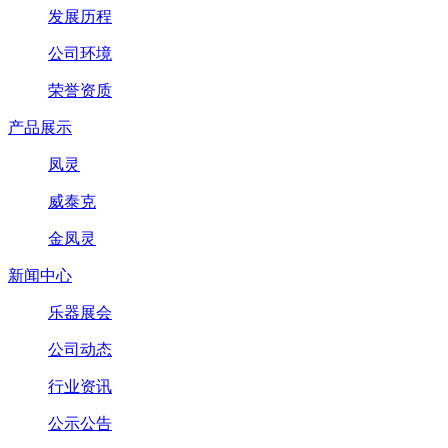
发展历程
公司环境
荣誉资质
产品展示
凤灵
威泰克
金凤灵
新闻中心
乐器展会
公司动态
行业资讯
公示公告