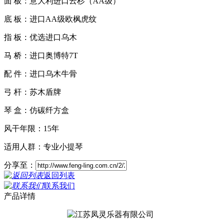
面 板：意大利进口云杉（AA级）
底 板：进口AA级欧枫虎纹
指 板：优选进口乌木
马 桥：进口奥博特7T
配 件：进口乌木牛骨
弓 杆：苏木盾牌
琴 盒：仿碳纤方盒
风干年限：15年
适用人群：专业小提琴
分享至：
返回列表
联系我们
产品详情