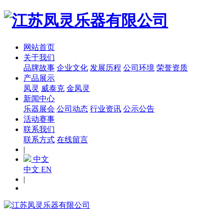
网站首页
关于我们
品牌故事
企业文化
发展历程
公司环境
荣誉资质
产品展示
凤灵
威泰克
金凤灵
新闻中心
乐器展会
公司动态
行业资讯
公示公告
活动赛事
联系我们
联系方式
在线留言
|
中文
中文
EN
|