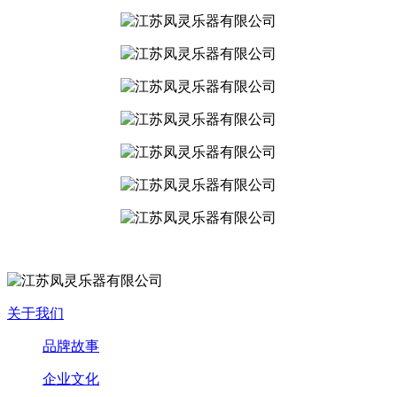
关于我们
品牌故事
企业文化