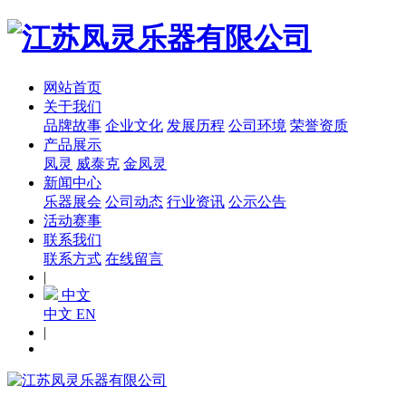
网站首页
关于我们
品牌故事
企业文化
发展历程
公司环境
荣誉资质
产品展示
凤灵
威泰克
金凤灵
新闻中心
乐器展会
公司动态
行业资讯
公示公告
活动赛事
联系我们
联系方式
在线留言
|
中文
中文
EN
|