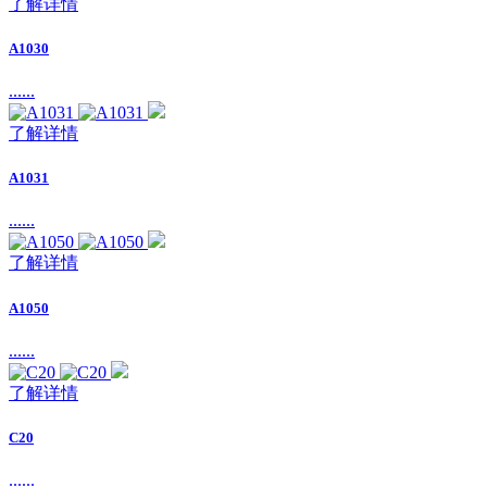
了解详情
A1030
......
了解详情
A1031
......
了解详情
A1050
......
了解详情
C20
......