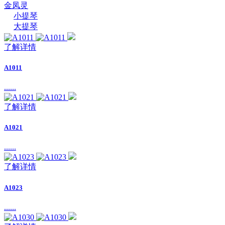
金凤灵
小提琴
大提琴
了解详情
A1011
......
了解详情
A1021
......
了解详情
A1023
......