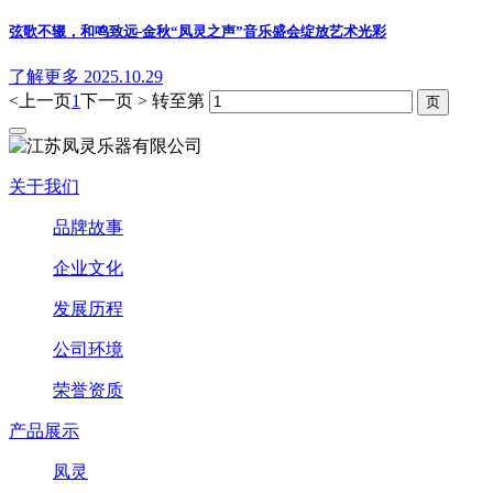
弦歌不辍，和鸣致远-金秋“凤灵之声”音乐盛会绽放艺术光彩
了解更多
2025.10.29
<上一页
1
下一页 >
转至第
关于我们
品牌故事
企业文化
发展历程
公司环境
荣誉资质
产品展示
凤灵