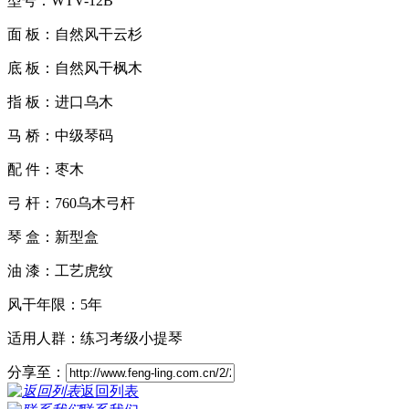
型号：WTV-12B
面 板：自然风干云杉
底 板：自然风干枫木
指 板：进口乌木
马 桥：中级琴码
配 件：枣木
弓 杆：760乌木弓杆
琴 盒：新型盒
油 漆：工艺虎纹
风干年限：5年
适用人群：练习考级小提琴
分享至：
返回列表