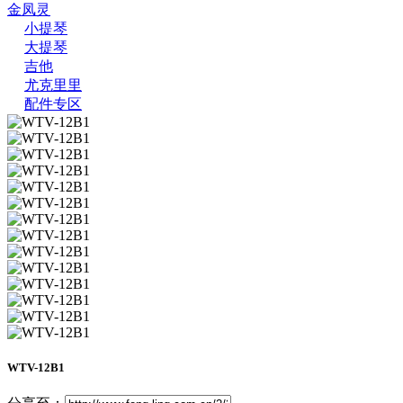
金凤灵
小提琴
大提琴
吉他
尤克里里
配件专区
WTV-12B1