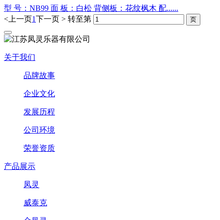
型 号：NB99 面 板：白松 背侧板：花纹枫木 配......
<上一页
1
下一页 >
转至第
关于我们
品牌故事
企业文化
发展历程
公司环境
荣誉资质
产品展示
凤灵
威泰克