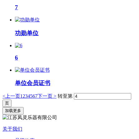
7
功勋单位
6
单位会员证书
<上一页
1
2
3
4
5
6
7
下一页 >
转至第
加载更多
关于我们